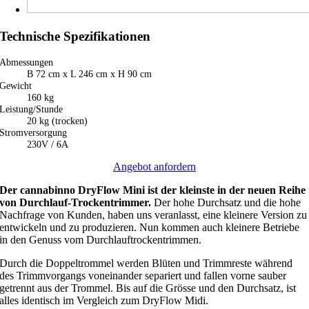
Technische Spezifikationen
Abmessungen
B 72 cm x L 246 cm x H 90 cm
Gewicht
160 kg
Leistung/Stunde
20 kg (trocken)
Stromversorgung
230V / 6A
Angebot anfordern
Der cannabinno DryFlow Mini ist der kleinste in der neuen Reihe
von Durchlauf-Trockentrimmer.
Der hohe Durchsatz und die hohe
Nachfrage von Kunden, haben uns veranlasst, eine kleinere Version zu
entwickeln und zu produzieren. Nun kommen auch kleinere Betriebe
in den Genuss vom Durchlauftrockentrimmen.
Durch die Doppeltrommel werden Blüten und Trimmreste während
des Trimmvorgangs voneinander separiert und fallen vorne sauber
getrennt aus der Trommel. Bis auf die Grösse und den Durchsatz, ist
alles identisch im Vergleich zum DryFlow Midi.