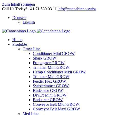
Zum Inhalt springen
Call Us Today! +41 71 530 03 11
|
info@cannabinno.swiss
Deutsch
English
Home
Produkte
Grow Line
Conditioner Mini GROW
Shark GROW
Propagator GROW
Trimmer Mini GROW
Hemp Conditioner Midi GROW
Trimmer Midi GROW
Feeder Flex GROW
Swisstrimmer GROW
Buderator GROW
DryEx Mini GROW
Budsorter GROW
Conveyor Belt Midi GROW
Conveyor Belt Maxi GROW
Med Line