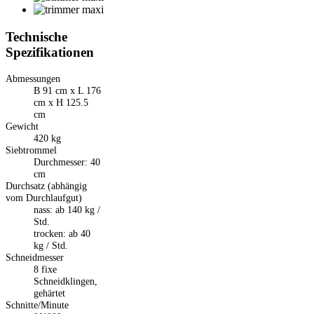
Technische
Spezifikationen
Abmessungen
B 91 cm x L 176
cm x H 125.5
cm
Gewicht
420 kg
Siebtrommel
Durchmesser: 40
cm
Durchsatz (abhängig
vom Durchlaufgut)
nass: ab 140 kg /
Std.
trocken: ab 40
kg / Std.
Schneidmesser
8 fixe
Schneidklingen,
gehärtet
Schnitte/Minute