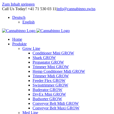
Zum Inhalt springen
Call Us Today! +41 71 530 03 11
|
info@cannabinno.swiss
Deutsch
English
Home
Produkte
Grow Line
Conditioner Mini GROW
Shark GROW
Propagator GROW
Trimmer Mini GROW
Hemp Conditioner Midi GROW
Trimmer Midi GROW
Feeder Flex GROW
Swisstrimmer GROW
Buderator GROW
DryEx Mini GROW
Budsorter GROW
Conveyor Belt Midi GROW
Conveyor Belt Maxi GROW
Med Line