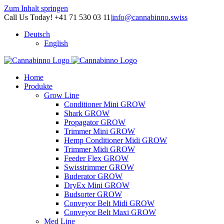
Zum Inhalt springen
Call Us Today! +41 71 530 03 11
|
info@cannabinno.swiss
Deutsch
English
Home
Produkte
Grow Line
Conditioner Mini GROW
Shark GROW
Propagator GROW
Trimmer Mini GROW
Hemp Conditioner Midi GROW
Trimmer Midi GROW
Feeder Flex GROW
Swisstrimmer GROW
Buderator GROW
DryEx Mini GROW
Budsorter GROW
Conveyor Belt Midi GROW
Conveyor Belt Maxi GROW
Med Line