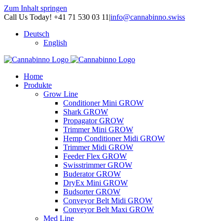
Zum Inhalt springen
Call Us Today! +41 71 530 03 11
|
info@cannabinno.swiss
Deutsch
English
Home
Produkte
Grow Line
Conditioner Mini GROW
Shark GROW
Propagator GROW
Trimmer Mini GROW
Hemp Conditioner Midi GROW
Trimmer Midi GROW
Feeder Flex GROW
Swisstrimmer GROW
Buderator GROW
DryEx Mini GROW
Budsorter GROW
Conveyor Belt Midi GROW
Conveyor Belt Maxi GROW
Med Line